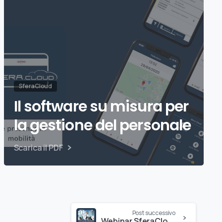
SferaCloud
Il software su misura per
la gestione del personale
Scarica il PDF
Post successivo
Webinar SferaCloud HR