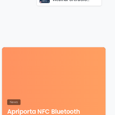
News
Apriporta NFC Bluetooth