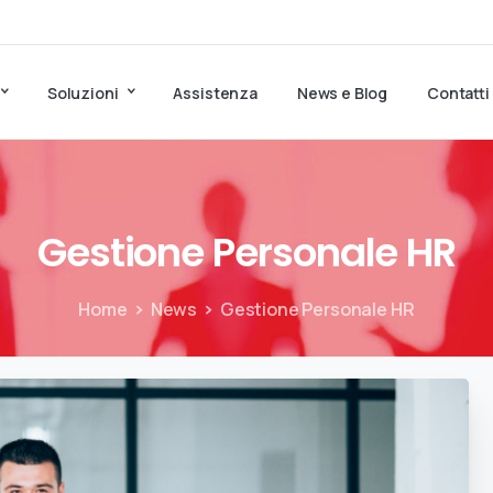
Soluzioni
Assistenza
News e Blog
Contatti
Gestione
Personale
HR
Home
News
Gestione Personale HR