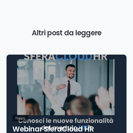
Altri post da leggere
News
Webinar SferaCloud HR