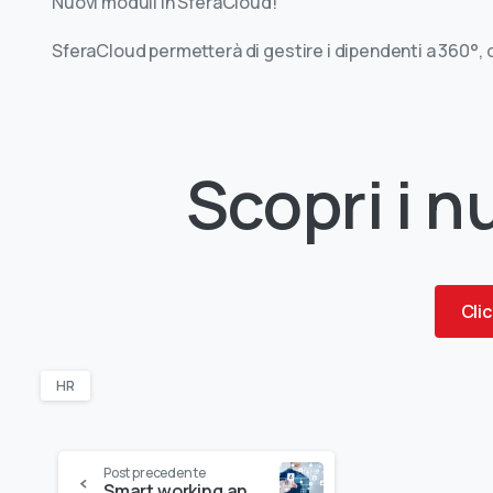
Nuovi moduli in SferaCloud!
SferaCloud permetterà di gestire i dipendenti a 360°, d
Scopri
i
nu
Clic
HR
Post precedente
Smart working ancora in crescita: i pilastri per renderlo efficiente per le imprese