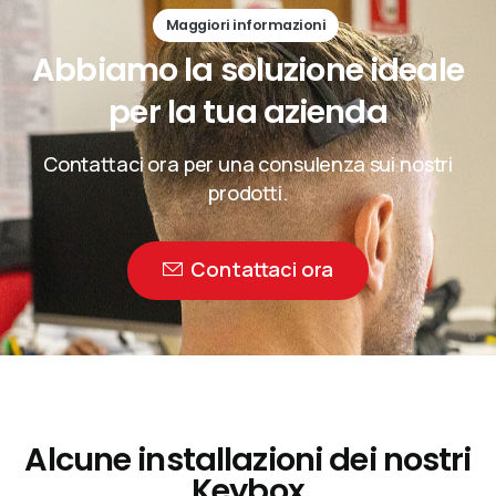
Maggiori informazioni
Abbiamo
la
soluzione
ideale
per
la
tua
azienda
Contattaci ora per una consulenza sui nostri
prodotti.
Contattaci ora
Alcune installazioni dei nostri
Keybox