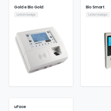
Gold e Bio Gold
Bio Smart
Lettori badge
Lettori badge
uFace