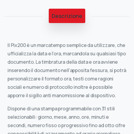
Descrizione
Il Pix200 è un marcatempo semplice da utilizzare, che
ufficializza la data e l’ora, marcandola su qualsiasi tipo
documento. La timbratura della data e ora avviene
inserendo il documento nell’apposita fessura, si potrà
personalizzare il formato ora, testi come ragioni
sociali e numero di protocollo inoltre è possibile
apporre il sigillo anti manomissione al dispositivo.
Dispone di una stampa programmabile con 31 stili
selezionabili: giorno, mese, anno, ore, minuti e
secondi, numero fisso o progressivo fino ad otto cifre
con possibilità di azzeramento ad orario giornaliero